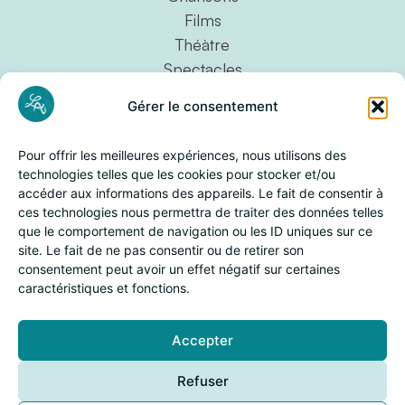
Films
Théàtre
Spectacles
Pièces instrumentales
Gérer le consentement
Projets personnels
Œuvres vocales
Pour offrir les meilleures expériences, nous utilisons des
Opéras
technologies telles que les cookies pour stocker et/ou
accéder aux informations des appareils. Le fait de consentir à
Rôle
ces technologies nous permettra de traiter des données telles
Compositions
que le comportement de navigation ou les ID uniques sur ce
Arrangements
site. Le fait de ne pas consentir ou de retirer son
Légal
consentement peut avoir un effet négatif sur certaines
caractéristiques et fonctions.
Mentions légales
Politique de confidentialité
Réseaux
Accepter
Refuser