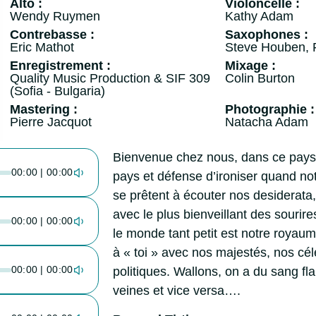
Alto :
Violoncelle :
Wendy Ruymen
Kathy Adam
Contrebasse :
Saxophones :
Eric Mathot
Steve Houben, 
Enregistrement :
Mixage :
Quality Music Production & SIF 309
Colin Burton
(Sofia - Bulgaria)
Mastering :
Photographie :
Pierre Jacquot
Natacha Adam
Bienvenue chez nous, dans ce pays v
00:00 | 00:00
pays et défense d’ironiser quand notr
se prêtent à écouter nos desiderata,
avec le plus bienveillant des sourires
00:00 | 00:00
le monde tant petit est notre royaume
à « toi » avec nos majestés, nos cél
00:00 | 00:00
politiques. Wallons, on a du sang f
veines et vice versa….