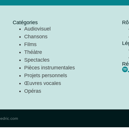
Catégories
Rô
Audiovisuel
Chansons
Lé
Films
Théàtre
Spectacles
Ré
Pièces instrumentales
Projets personnels
Œuvres vocales
Opéras
cedric.com