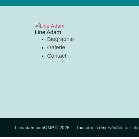
Line Adam
Biographie
Galerie
Contact
Lineadam.com
QMP © 2026 — Tous droits réservés
Site par ok