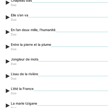
Chapeau bas
Duo
Elle s’en va
Duo
En l’an deux mille, l’humanité
Duo
Entre la pierre et la plume
Duo
Jongleur de mots
Duo
L’eau de la rivière
Duo
L’été la France
Duo
La marie tzigane
Duo