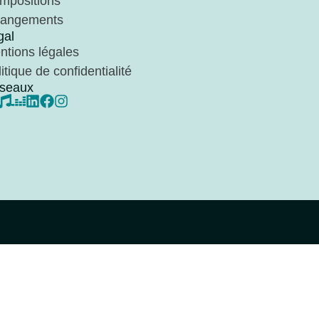
mpositions
rangements
gal
ntions légales
itique de confidentialité
seaux