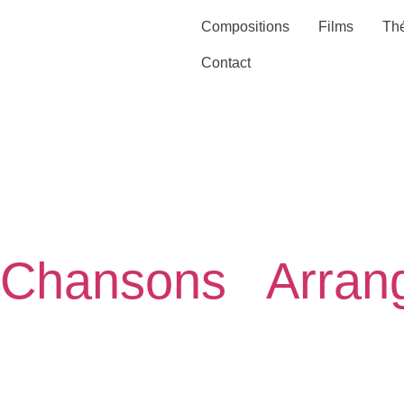
Compositions
Films
Thé
Contact
2007
|
Chansons
|
Arran
Duo
Jofroi