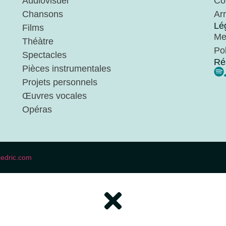
Audiovisuel
Co
Chansons
Ar
Lé
Films
Me
Théàtre
Pol
Spectacles
Ré
Pièces instrumentales
Projets personnels
Œuvres vocales
Opéras
cedric.com