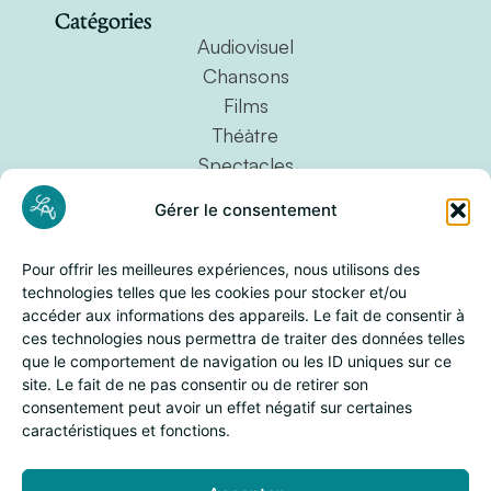
Catégories
Audiovisuel
Chansons
Films
Théàtre
Spectacles
Pièces instrumentales
Gérer le consentement
Projets personnels
Œuvres vocales
Pour offrir les meilleures expériences, nous utilisons des
Opéras
technologies telles que les cookies pour stocker et/ou
accéder aux informations des appareils. Le fait de consentir à
Rôle
ces technologies nous permettra de traiter des données telles
Compositions
que le comportement de navigation ou les ID uniques sur ce
Arrangements
site. Le fait de ne pas consentir ou de retirer son
Légal
consentement peut avoir un effet négatif sur certaines
Mentions légales
caractéristiques et fonctions.
Politique de confidentialité
Réseaux