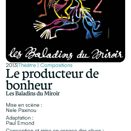
2013
|
Théâtre
|
Compositions
Le producteur de
bonheur
Les Baladins du Miroir
Mise en scène :
Nele Paxinou
Adaptation :
Paul Emond
Conception et mise en espace des rêves :