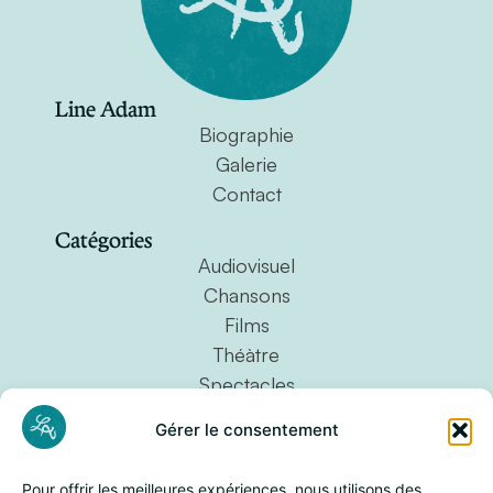
Line Adam
Biographie
Galerie
Contact
Catégories
Audiovisuel
Chansons
Films
Théàtre
Spectacles
Pièces instrumentales
Gérer le consentement
Projets personnels
Œuvres vocales
Pour offrir les meilleures expériences, nous utilisons des