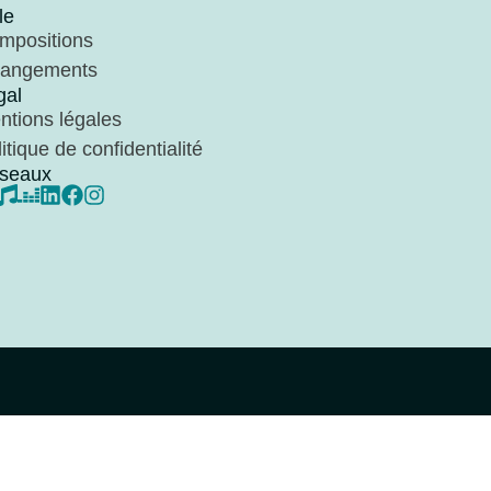
le
mpositions
rangements
gal
ntions légales
itique de confidentialité
seaux