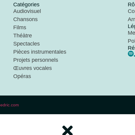
Catégories
Rô
Audiovisuel
Co
Chansons
Ar
Lé
Films
Me
Théàtre
Pol
Spectacles
Ré
Pièces instrumentales
Projets personnels
Œuvres vocales
Opéras
cedric.com