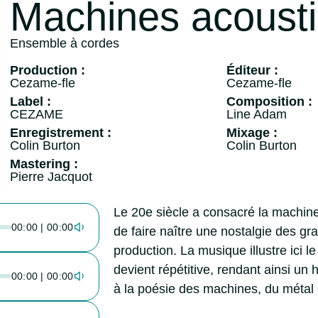
Machines acoust
Ensemble à cordes
Production :
Éditeur :
Cezame-fle
Cezame-fle
Label :
Composition :
CEZAME
Line Adam
Enregistrement :
Mixage :
Colin Burton
Colin Burton
Mastering :
Pierre Jacquot
Le 20e siècle a consacré la machine 
00:00 | 00:00
de faire naître une nostalgie des g
production. La musique illustre ici le
devient répétitive, rendant ainsi u
00:00 | 00:00
à la poésie des machines, du métal et