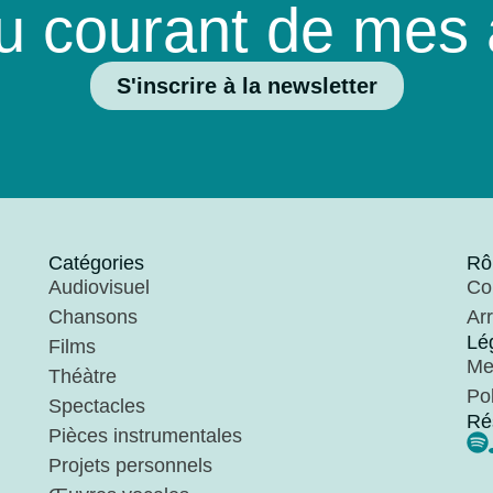
u courant de mes a
S'inscrire à la newsletter
Catégories
Rô
Audiovisuel
Co
Chansons
Ar
Lé
Films
Me
Théàtre
Pol
Spectacles
Ré
Pièces instrumentales
Projets personnels