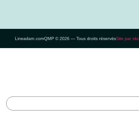
Lineadam.com
QMP © 2026 — Tous droits réservés
Site par ok