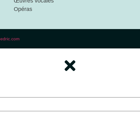
Œuvres vocales
Opéras
cedric.com